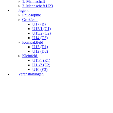
1. Mannschaft
2. Mannschaft U23
Jugend
Philosophie
Großfeld
U17 (B)
U15/1 (C1)
U15/2 (C2)
U14 (C3)
Kompaktfeld
U13 (D1)
U12 (D2)
Kleinfeld
U11/1 (E1)
U11/2 (E2)
U10 (E3)
Veranstaltungen