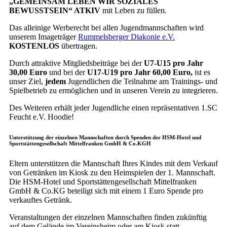
„GEMEINSAM LEBEN WIR SOZIALES
BEWUSSTSEIN“ ATKIV
mit Leben zu füllen.
Das alleinige Werberecht bei allen Jugendmannschaften wird
unserem Imageträger
Rummelsberger Diakonie e.V.
KOSTENLOS
übertragen.
Durch attraktive Mitgliedsbeiträge bei der
U7-U15 pro Jahr
30,00 Euro
und bei der
U17-U19 pro Jahr 60,00 Euro,
ist es
unser Ziel,
jedem
Jugendlichen die Teilnahme am Trainings- und
Spielbetrieb zu ermöglichen und in unseren Verein zu integrieren.
Des Weiteren erhält jeder Jugendliche einen repräsentativen 1.SC
Feucht e.V. Hoodie!
Unterstützung der einzelnen Mannschaften durch Spenden der HSM-Hotel und
Sportstättengesellschaft Mittelfranken GmbH & Co.KGH
Eltern unterstützen die Mannschaft Ihres Kindes mit dem Verkauf
von Getränken im Kiosk zu den Heimspielen der 1. Mannschaft.
Die HSM-Hotel und Sportstättengesellschaft Mittelfranken
GmbH & Co.KG beteiligt sich mit einem 1 Euro Spende pro
verkauftes Getränk.
Veranstaltungen der einzelnen Mannschaften finden zukünftig
auf dem Gelände im Vereinsheim oder am Kiosk statt.