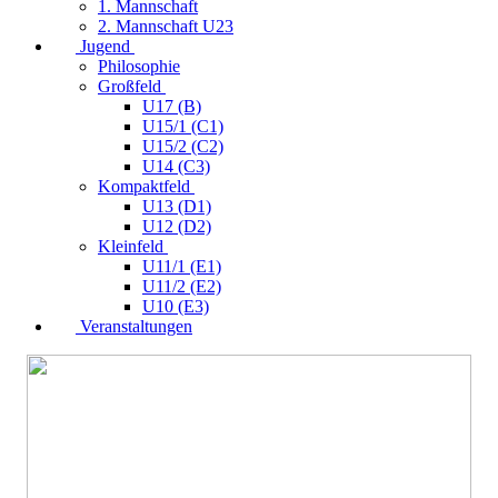
1. Mannschaft
2. Mannschaft U23
Jugend
Philosophie
Großfeld
U17 (B)
U15/1 (C1)
U15/2 (C2)
U14 (C3)
Kompaktfeld
U13 (D1)
U12 (D2)
Kleinfeld
U11/1 (E1)
U11/2 (E2)
U10 (E3)
Veranstaltungen