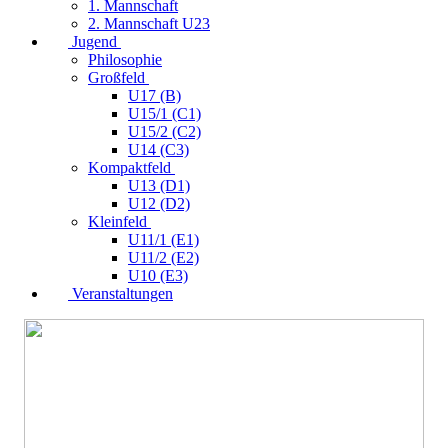
1. Mannschaft
2. Mannschaft U23
Jugend
Philosophie
Großfeld
U17 (B)
U15/1 (C1)
U15/2 (C2)
U14 (C3)
Kompaktfeld
U13 (D1)
U12 (D2)
Kleinfeld
U11/1 (E1)
U11/2 (E2)
U10 (E3)
Veranstaltungen