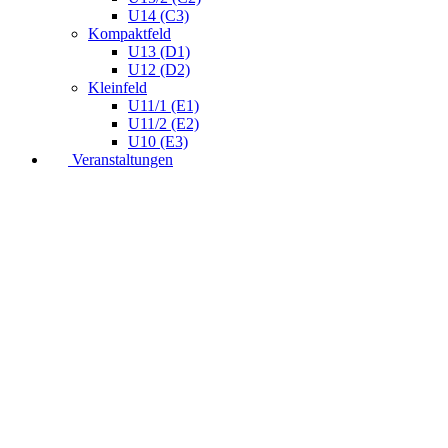
U14 (C3)
Kompaktfeld
U13 (D1)
U12 (D2)
Kleinfeld
U11/1 (E1)
U11/2 (E2)
U10 (E3)
Veranstaltungen