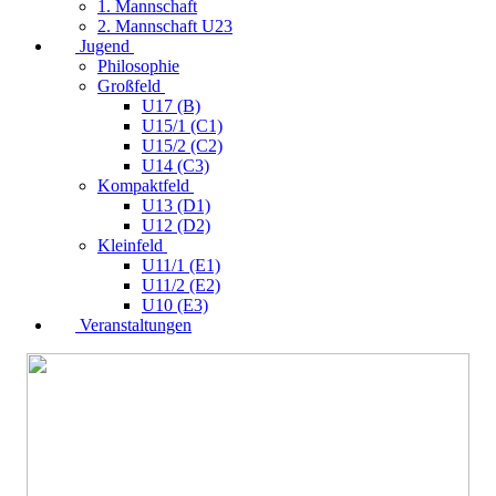
1. Mannschaft
2. Mannschaft U23
Jugend
Philosophie
Großfeld
U17 (B)
U15/1 (C1)
U15/2 (C2)
U14 (C3)
Kompaktfeld
U13 (D1)
U12 (D2)
Kleinfeld
U11/1 (E1)
U11/2 (E2)
U10 (E3)
Veranstaltungen