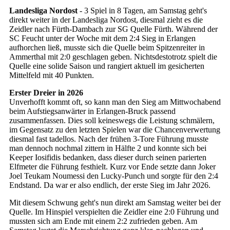
Landesliga Nordost
- 3 Spiel in 8 Tagen, am Samstag geht's
direkt weiter in der Landesliga Nordost, diesmal zieht es die
Zeidler nach Fürth-Dambach zur SG Quelle Fürth. Während der
SC Feucht unter der Woche mit dem 2:4 Sieg in Erlangen
aufhorchen ließ, musste sich die Quelle beim Spitzenreiter in
Ammerthal mit 2:0 geschlagen geben. Nichtsdestotrotz spielt die
Quelle eine solide Saison und rangiert aktuell im gesicherten
Mittelfeld mit 40 Punkten.
Erster Dreier in 2026
Unverhofft kommt oft, so kann man den Sieg am Mittwochabend
beim Aufstiegsanwärter in Erlangen-Bruck passend
zusammenfassen. Dies soll keineswegs die Leistung schmälern,
im Gegensatz zu den letzten Spielen war die Chancenverwertung
diesmal fast tadellos. Nach der frühen 3-Tore Führung musste
man dennoch nochmal zittern in Hälfte 2 und konnte sich bei
Keeper Iosifidis bedanken, dass dieser durch seinen parierten
Elfmeter die Führung festhielt. Kurz vor Ende setzte dann Joker
Joel Teukam Noumessi den Lucky-Punch und sorgte für den 2:4
Endstand. Da war er also endlich, der erste Sieg im Jahr 2026.
Mit diesem Schwung geht's nun direkt am Samstag weiter bei der
Quelle. Im Hinspiel verspielten die Zeidler eine 2:0 Führung und
mussten sich am Ende mit einem 2:2 zufrieden geben. Am